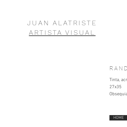
JUAN ALATRISTE
ARTISTA VISUAL
RAN
Tinta, ac
27x35
Obsequi
HOME