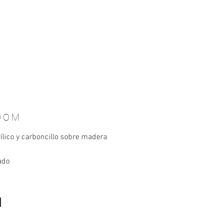
DOM
rílico y carboncillo sobre madera
ado